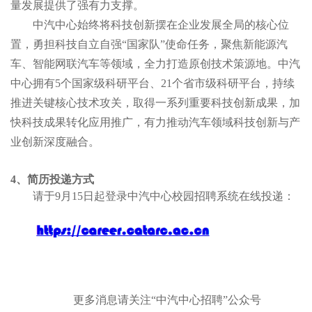
量发展提供了强有力支撑。
中汽中心始终将科技创新摆在企业发展全局的核心位
置，勇担科技自立自强“国家队”使命任务，聚焦新能源汽
车、智能网联汽车等领域，全力打造原创技术策源地。中汽
中心拥有5个国家级科研平台、21个省市级科研平台，持续
推进关键核心技术攻关，取得一系列重要科技创新成果，加
快科技成果转化应用推广，有力推动汽车领域科技创新与产
业创新深度融合。
4
、简历投递方式
请于9月15日起登录中汽中心校园招聘系统在线投递：
更多消息请关注“中汽中心招聘”公众号