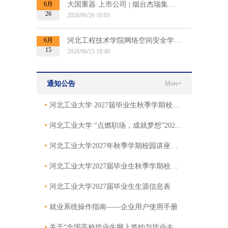
6月
大国重器·上市公司 | 烟台杰瑞集团2027届秋招提前批招聘宣讲会
26
2026/06/26 16:05
6月
河北工程技术学院网络空间安全学院博士招聘宣讲会
15
2026/06/15 18:40
通知公告
More+
•
河北工业大学 2027届毕业生秋季学期校园专场招聘会邀请函
•
河北工业大学 “点燃职场，成就梦想”2027届毕业生秋季双选会邀请函
•
河北工业大学2027年秋季学期校园讲座邀请函
•
河北工业大学2027届毕业生秋季学期校园招聘活动邀请函
•
河北工业大学2027届毕业生生源信息表
•
就业系统操作指南——企业用户使用手册
•
关于“全国高校毕业生网上签约与毕业去向登记平台”网上签约的使用说明