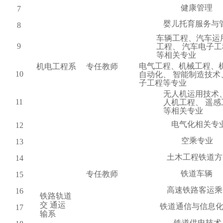
健康管理
7
婴儿托育服务与
8
车辆工程、汽车运
9
工程、
汽车电子工
等相关专业
电气工程、机械工程、
机电工程系
专任教师
10
自动化、
智能制造技术
子工程等专业
无人机运用技术
11
人机工程、
遥感
等相关专业
电气化相关专
12
空乘专业
13
土木工程铁道方
14
铁道车辆
专任教师
15
高速铁路客运乘
16
铁路轨道
交
通运
铁道通信与信息
17
输系
铁道供电技术