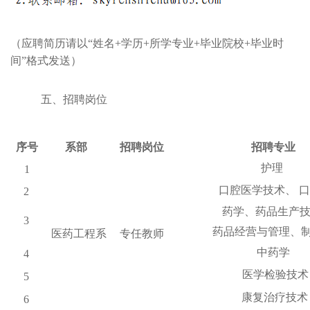
（应聘简历请以
“姓名+学历+所学专业+毕业院校+毕业时
间”格式发送）
五、招聘岗位
序号
系部
招聘岗位
招聘专业
护理
1
口腔医学技术、
口
2
药学、药品生产
3
药品经营与管理、
医药工程系
专任教师
中药学
4
医学检验技术
5
康复治疗技术
6