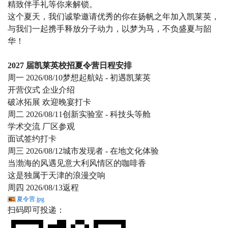
精致伴手礼等你来解锁。
这个夏天，我们诚挚邀请优秀的你在扬帆之年加入凯莱英，
与我们一起携手释放分子动力，以梦为马，不负盛夏与韶
华！
2027
届凯莱英校招夏令营日程安排
周一
2026/08/10
梦想起航站
-
初遇凯莱英
开营仪式
企业介绍
破冰拓展
欢迎晚宴打卡
周二
2026/08/11
创新实验室
-
科技头等舱
学术交流
厂区参观
面试签约打卡
周三
2026/08/12
城市发现者
-
在地文化体验
当渤海的风遇见意大利风情区的咖啡香
这是独属于天津的浪漫交响
周四
2026/08/13
返程
夏令营.jpg
扫码即可投递：