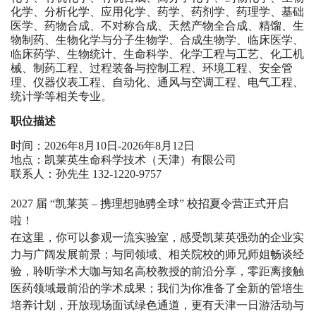
化学、分析化学、应用化学、药学、药剂学、药理学、基础
医学、药物合成、不对称合成、天然产物全合成、精馏、生
物制药、生物化学与分子生物学、合成生物学、临床医学、
临床药学、生物统计、生命科学、化学工程与工艺、化工机
械、制药工程、过程装备与控制工程、环境工程、安全管
理、仪器仪表工程、自动化、通风与空调工程、电气工程、
统计学等相关专业。
职位描述
时间：2026年8月10日-2026年8月12日
地点：凯莱英生命科学技术（天津）有限公司
联系人：孙先生 132-1220-9757
2027
届
“
凯莱英
–
携理想驰骋全球
”
校招夏令营正式开启
啦！
在这里，你可以参观一流实验室，感受凯莱英强劲的企业实
力与广阔发展前景；与同领域、相关院校的师兄师姐畅谈经
验，聆听学术大咖与知名高校教授的前沿分享，零距离接触
医药领域最前沿的学术成果；我们为你准备了全新的管培生
培养计划，开放现场面试绿色通道，更有天津一日游活动与