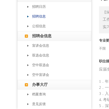
招聘日历
【
招聘信息
工
公招信息
实
招聘会信息
专业
宣讲会信息
不限
双选会信息
职位
空中双选会
应届
空中宣讲会
1．
年
办事大厅
2．
3．
档案查询
4.
意见反馈
5．