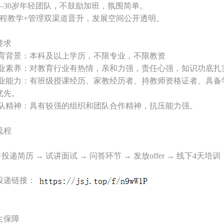
20–30岁年轻团队，不鼓励加班，氛围简单。
程教学
+管理双渠道晋升，发展空间公开透明。
要求
教育背景：
本科及以上学历，不限专业，不限教资
职业素养：对教育行业有热情，亲和力强，责任心强，知识功底扎
专业能力：有班级授课经历、家教经历者、持教师资格证者、具备
优先。
团队精神：具有较强的组织和团队合作精神，抗压能力强。
流程
申投递简历
→ 试讲面试 → 问答环节 → 发放offer → 线下4天培
投递链接：
生保障