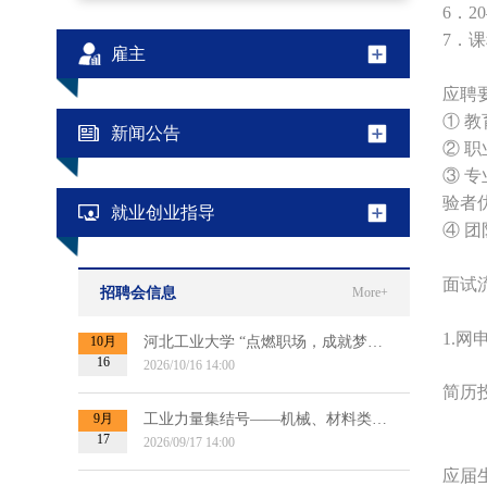
6．
7．
课
雇主
应聘
① 
新闻公告
② 
③ 
验者
就业创业指导
④ 
面试
招聘会信息
More+
1.
网
10月
河北工业大学 “点燃职场，成就梦想”2027届毕业生秋季双选会
16
2026/10/16 14:00
简历
9月
工业力量集结号——机械、材料类专场招聘会（第二场）
17
2026/09/17 14:00
应届