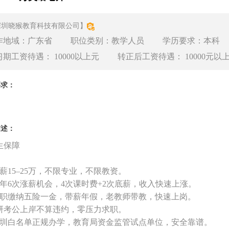
深圳晓猴教育科技有限公司】
作地域：广东省 职位类别：教学人员 学历要求：本科 招
习期工资待遇： 10000以上元 转正后工资待遇： 10000元以
要求：
描述：
生保障
薪
15–25万，不限专业，不限教资。
一年
6次涨薪机会
，
4次课时费+2次底薪，收入快速上涨。
入职缴纳五险一金，带薪年假，老教师带教，快速上岗。
 考研考公上岸不算违约，零压力求职。
深圳白名单正规办学，教育局资金监管试点单位，安全靠谱。