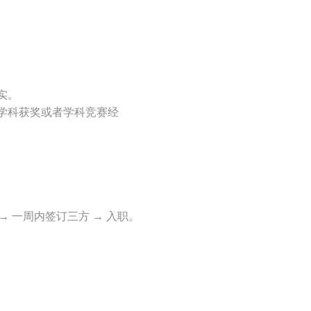
实。
学科获奖或者学科竞赛经
训 → 一周内签订三方 → 入职。