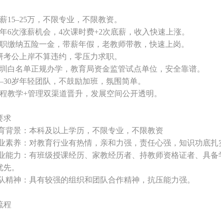
薪
15–25万，不限专业，不限教资。
一年
6次涨薪机会
，
4次课时费+2次底薪，收入快速上涨。
入职缴纳五险一金，带薪年假，老教师带教，快速上岗。
 考研考公上岸不算违约，零压力求职。
深圳白名单正规办学，教育局资金监管试点单位，安全靠谱。
20–30岁年轻团队，不鼓励加班，氛围简单。
程教学
+管理双渠道晋升，发展空间公开透明。
要求
教育背景：
本科及以上学历，不限专业，不限教资
职业素养：对教育行业有热情，亲和力强，责任心强，知识功底扎
专业能力：有班级授课经历、家教经历者、持教师资格证者、具备
优先。
团队精神：具有较强的组织和团队合作精神，抗压能力强。
流程