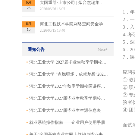
6月
大国重器·上市公司 | 烟台杰瑞集团2027届秋招提前批招聘宣讲会
26
2026/06/26 16:05
1．
年
2．
6月
河北工程技术学院网络空间安全学院博士招聘宣讲会
3．
15
2026/06/15 18:40
4.
5．
6．
通知公告
More+
7．
课
•
河北工业大学 2027届毕业生秋季学期校园专场招聘会邀请函
应聘
•
河北工业大学 “点燃职场，成就梦想”2027届毕业生秋季双选会邀请函
① 
•
河北工业大学2027年秋季学期校园讲座邀请函
② 
③ 
•
河北工业大学2027届毕业生秋季学期校园招聘活动邀请函
验者
④ 
•
河北工业大学2027届毕业生生源信息表
•
就业系统操作指南——企业用户使用手册
面试
•
关于“全国高校毕业生网上签约与毕业去向登记平台”网上签约的使用说明