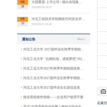
6月
大国重器·上市公司 | 烟台杰瑞集团2027届秋招提前批招聘宣讲会
26
2026/06/26 16:05
6月
河北工程技术学院网络空间安全学院博士招聘宣讲会
15
2026/06/15 18:40
通知公告
More+
•
河北工业大学 2027届毕业生秋季学期校园专场招聘会邀请函
•
河北工业大学 “点燃职场，成就梦想”2027届毕业生秋季双选会邀请函
•
河北工业大学2027年秋季学期校园讲座邀请函
•
河北工业大学2027届毕业生秋季学期校园招聘活动邀请函
•
河北工业大学2027届毕业生生源信息表
•
就业系统操作指南——企业用户使用手册
石家
•
关于“全国高校毕业生网上签约与毕业去向登记平台”网上签约的使用说明