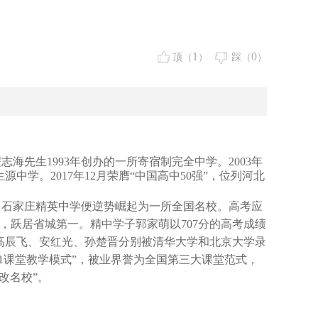
1
0
顶（
）
踩（
）
翟志海先生
1993年创办的一所寄宿制完全中学。2003年
中学。2017年12月荣膺“中国高中50强”，位列河北
间，石家庄精英中学便逆势崛起为一所全国名校。高考应
0人，跃居省城第一。精中学子郭家萌以707分的高考成绩
昊、高辰飞、安红光、孙楚晋分别被清华大学和北京大学录
+1课堂教学模式”，被业界誉为全国第三大课堂范式，
改名校”。