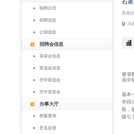
石家
招聘日历
其他
招聘信息
石
公招信息
招聘会信息
宣讲会信息
双选会信息
被省
高中
空中双选会
空中宣讲会
届本
夺得
办事大厅
取，
档案查询
吸引
意见反馈