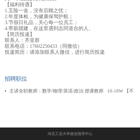
【福利待遇】
1.五险一金，没有后顾之忧；
2.年度体检，为健康保驾护航；
3.节假日礼品，关心每一位员工；
4.带薪团建，在这里遇到志同道合的人。
【简历投递】
联系人：齐亚群
联系电话：
17602250433（同微信）
投递简历：请添加联系人微信，进行简历投递
招聘职位
主讲全职教师：数学/物理/英语/政治 授课教师 10-18W 【不
限专业，不卡教资】
河北工业大学就业指导中心