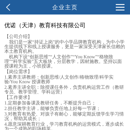
企业主页
优诺（天津）教育科技有限公司
【公司介绍】
我们是一家“持证上岗”的中小学品牌教育机构，为中小学
生提供线下和线上授课服务，更是一家深受天津家长信赖的
本土教育机构。
机构下设“创新思维”“人文创作”“You Know”“格物致
理”“科学实验”五大板块，分层教学，因材施教。坚持以面
授课程为主，小班授课。
【岗位需求】
1.素养主讲教师：创新思维/人文创作/格物致理/科学实
验/You Know 授课教师
2.素养主讲全职：除授课任务外，负责机构运营工作（教研
专员、教学管理、学科运营）
【工作要求】
1.定期参加备课及教研任务，不断提升自己；
2.担任教学主讲，能够负责任地上好每一节课；
3.对教育有热爱、对孩子有耐心，能够定期反馈学生学习情
况，帮助其成长；
4.愿意深耕教育行业，学习教育机构的运营模式，逐步成长
为一个成熟的职场精英。