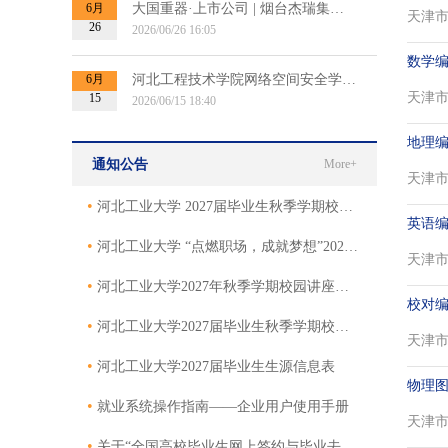
6月
大国重器·上市公司 | 烟台杰瑞集团2027届秋招提前批招聘宣讲会
天津市 
26
2026/06/26 16:05
数学
6月
河北工程技术学院网络空间安全学院博士招聘宣讲会
天津市 
15
2026/06/15 18:40
地理
通知公告
More+
天津市 
•
河北工业大学 2027届毕业生秋季学期校园专场招聘会邀请函
英语
•
河北工业大学 “点燃职场，成就梦想”2027届毕业生秋季双选会邀请函
天津市 
•
河北工业大学2027年秋季学期校园讲座邀请函
校对
•
河北工业大学2027届毕业生秋季学期校园招聘活动邀请函
天津市 
•
河北工业大学2027届毕业生生源信息表
物理
•
就业系统操作指南——企业用户使用手册
天津市 
•
关于“全国高校毕业生网上签约与毕业去向登记平台”网上签约的使用说明