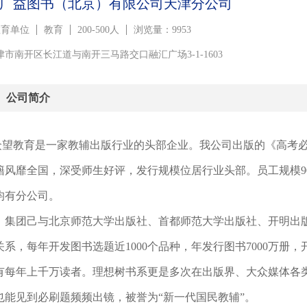
广益图书（北京）有限公司天津分公司
教育单位
教育
200-500人
浏览量：9953
津市南开区长江道与南开三马路交口融汇广场3-1-1603
公司简介
众望教育是一家教辅出版行业的头部企业。我公司出版的《高考
籍风靡全国，深受师生好评，发行规模位居行业头部。员工规模9
均有分公司。
，集团己与北京师范大学出版社、首都师范大学出版社、开明出
关系，每年开发图书选题近
1000个品种，年发行图书7000万
有每年上千万读者。理想树书系更是多次在出版界、大众媒体各
也能见到必刷题频频出镜，被誉为“新一代国民教辅”。